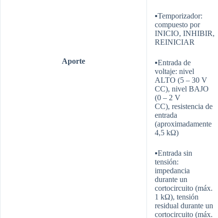
▪Temporizador:
compuesto por
INICIO,
INHIBIR,
REINICIAR
Aporte
▪Entrada de
voltaje: nivel
ALTO (5 – 30 V
CC),
nivel BAJO
(0 – 2 V
CC),
resistencia de
entrada
(aproximadamente
4,5 kΩ)
▪Entrada sin
tensión:
impedancia
durante
un
cortocircuito (máx.
1 kΩ), tensión
residual
durante un
cortocircuito (máx.