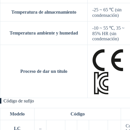
-25 ~ 65 ℃
(sin
Temperatura de almacenamiento
condensación)
-10 ~ 55 ℃, 35 ~
Temperatura
ambiente y
humedad
85% HR
(sin
condensación)
Proceso de dar un título
▍Código de sufijo
Modelo
Código
Co
LC
–