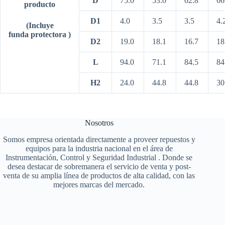
D
75.0
53.0
62.8
66
producto
D1
4.0
3.5
3.5
4.
(Incluye
funda
protectora
)
D2
19.0
18.1
16.7
18
L
94.0
71.1
84.5
84
H2
24.0
44.8
44.8
30
Nosotros
Somos empresa orientada directamente a proveer repuestos y
equipos para la industria nacional en el área de
Instrumentación, Control y Seguridad Industrial . Donde se
desea destacar de sobremanera el servicio de venta y post-
venta de su amplia línea de productos de alta calidad, con las
mejores marcas del mercado.