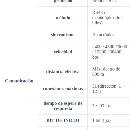
protocolo
Modbus RTU
RS485
método
(semidúplex de 2
hilos)
sincronismo
Asincrónico
2400 / 4800 / 9600
velocidad
/ 19200 / 38400
bps
Máx. dentro de
distancia efectiva
800 m
Comunicación
31 (dirección: 1 ~
conexiones
máximas​
127)
tiempo
de espera
de
5 ~ 99 ms
respuesta
BIT DE INICIO
1 bit (fijo)