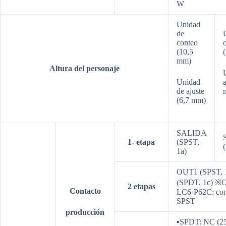
W
Unidad
de
conteo
(10,5
mm)
Altura del personaje
Unidad
de ajuste
(6,7 mm)
SALIDA
1-
etapa
(SPST,
1a)
OUT1 (SPST, 
(SPDT, 1c) ※
2
etapas
Contacto
LC6-P62C: con
SPST
producción
▪SPDT: NC (2