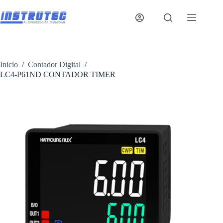
Saltar
al
contenido
Inicio
/
Contador Digital
/
LC4-P61ND CONTADOR TIMER