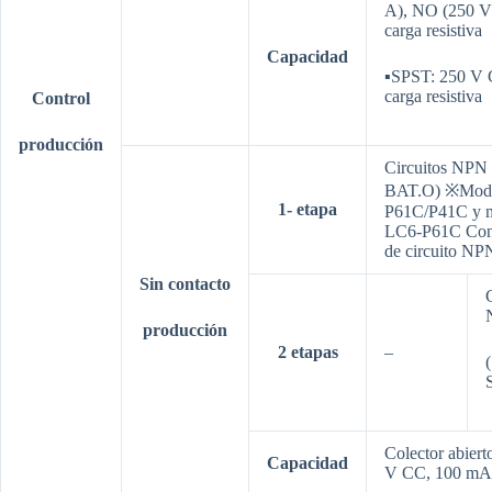
A), NO (250 V
carga resistiva
Capacidad
▪SPST: 250 V 
carga resistiva
Control
producción
Circuitos NPN
BAT.O) ※Mode
1-
etapa
P61C/P41C y 
LC6-P61C Conf
de circuito NP
Sin contacto
producción
2
etapas
–
Colector abiert
Capacidad
V CC, 100 mA