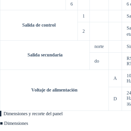
6
6 
1
Sa
Salida de control
Sa
2
et
norte
Si
Salida secundaria
R
do
R
10
A
H
Voltaje de alimentación
24
Hz
D
※
▍Dimensiones y recorte del panel
■ Dimensiones