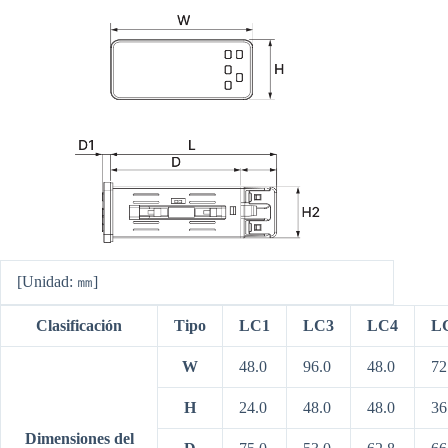
[Unidad: ㎜]
Clasificación
Tipo
LC1
LC3
LC4
L
W
48.0
96.0
48.0
72
H
24.0
48.0
48.0
36
Dimensiones del