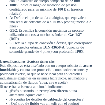
con un diámetro de cuerpo compacto de
22 mm
.
100B
: Indica el rango de medición de presión,
configurado para un máximo de
100 Bar
(presión
relativa).
A
: Define el tipo de salida analógica, que equivale a
una señal de corriente de
4 a 20 mA
(configuración a 2
hilos).
G1/2
: Especifica la conexión mecánica de proceso,
utilizando una rosca macho estándar de
Gas 1/2″
(BSP)
.
S
: Detalla el tipo de conexión eléctrica, que corresponde
a un conector estándar
DIN 43650-A
(conector de
solenoide grande de 4 pines) con protección
IP65
.
Especificaciones técnicas generales
Este dispositivo está diseñado con un cuerpo robusto de
acero
inoxidable
y cuenta con protección contra sobretensiones y
polaridad inversa, lo que lo hace ideal para aplicaciones
industriales exigentes en sistemas hidráulicos, neumáticos y
automatización de fluidos (agua, aire o aceite).
Si necesitas asistencia adicional, indícanos:
¿Estás buscando un
reemplazo directo
o una
alternativa equivalente?
¿Necesitas los detalles de
cableado del conector
?
¿Qué
tipo de fluido
vas a medir con el equipo?