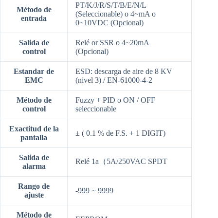
PT/K/J/R/S/T/B/E/N/L
Método de
(Seleccionable) o 4~mA o
entrada
0~10VDC (Opcional)
Salida de
Relé or SSR o 4~20mA
control
(Opcional)
Estandar de
ESD: descarga de aire de 8 KV
EMC
(nivel 3) / EN-61000-4-2
Método de
Fuzzy + PID o ON / OFF
control
seleccionable
Exactitud de la
± ( 0.1 % de F.S. + 1 DIGIT)
pantalla
Salida de
Relé 1a（5A/250VAC SPDT
alarma
Rango de
-999 ~ 9999
ajuste
Método de