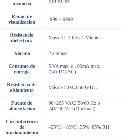
EEPROM
memoria
Rango de
-999 ~ 9999
visualizacion
Resistencia
Más de 2.5 KV/ 1 Minuto
dieléctrica
Alarma
2 alarmas
Consumo de
5 VA max. o 100mA max.
energía
(24VDC/AC)
Resistencia de
Más de 50MΩ/500VDC
aislamiento
Fuente de
90~265 VAC/ 50/60 Hz o
alimentación
24VDC/AC (Opcional)
Circunferencia
de
–25ºC ~ 80ºC ; 35%~85% RH
funcionamiento