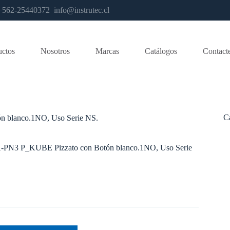
os +562-25440372
info@instrutec.cl
uctos
Nosotros
Marcas
Catálogos
Contact
C
 blanco.1NO, Uso Serie NS.
PN3 P_KUBE Pizzato con Botón blanco.1NO, Uso Serie