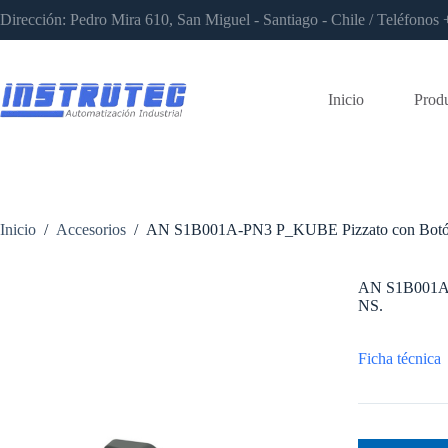
Saltar
Dirección: Pedro Mira 610, San Miguel - Santiago - Chile / Teléfon
al
contenido
Inicio
Prod
Inicio
/
Accesorios
/
AN S1B001A-PN3 P_KUBE Pizzato con Botón
AN S1B001A-
NS.
Ficha técnica