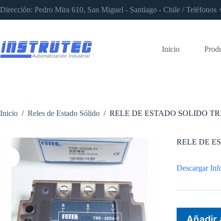
Saltar
Dirección: Pedro Mira 610, San Miguel - Santiago - Chile / Teléfon
al
contenido
Inicio
Prod
Inicio
/
Reles de Estado Sólido
/
RELE DE ESTADO SOLIDO TR
RELE DE E
Descargar Inf
Añadir 