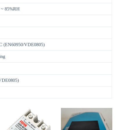
35 ~ 85%RH
C (EN60950/VDE0805)
ing
VDE0805)