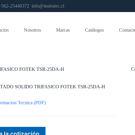
os +562-25440372
info@instrutec.cl
uctos
Nosotros
Marcas
Catálogos
Contact
C
IFASICO FOTEK TSR-25DA-H
STADO SOLIDO TRIFASICO FOTEK TSR-25DA-H
ormacion Tecnica (PDF)
a la cotización