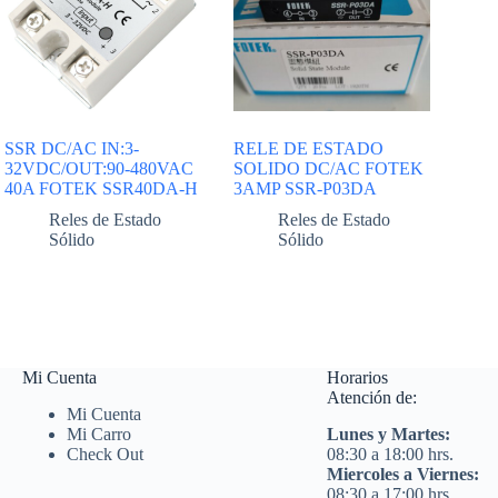
SSR DC/AC IN:3-
RELE DE ESTADO
32VDC/OUT:90-480VAC
SOLIDO DC/AC FOTEK
40A FOTEK SSR40DA-H
3AMP SSR-P03DA
Reles de Estado
Reles de Estado
Sólido
Sólido
Mi Cuenta
Horarios
Atención de:
Mi Cuenta
Mi Carro
Lunes y Martes:
Check Out
08:30 a 18:00 hrs.
Miercoles a Viernes:
08:30 a 17:00 hrs