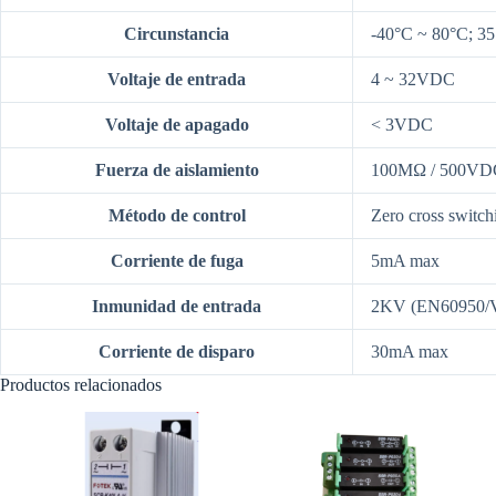
Circunstancia
-40°C ~ 80°C; 
Voltaje de entrada
4 ~ 32VDC
Voltaje de apagado
< 3VDC
Fuerza de aislamiento
100MΩ / 500VD
Método de control
Zero cross switch
Corriente de fuga
5mA max
Inmunidad de entrada
2KV (EN60950/
Corriente de disparo
30mA max
Productos relacionados