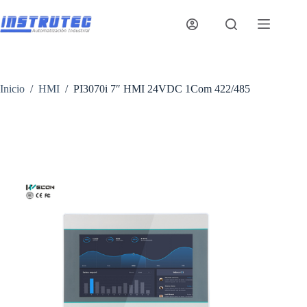
Saltar
al
contenido
Inicio
/
HMI
/
PI3070i 7″ HMI 24VDC 1Com 422/485