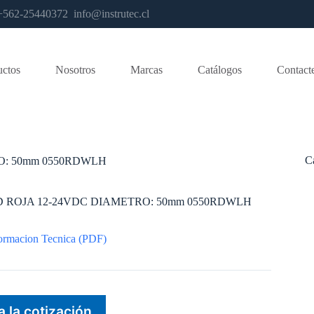
os +562-25440372
info@instrutec.cl
uctos
Nosotros
Marcas
Catálogos
Contact
C
O: 50mm 0550RDWLH
D ROJA 12-24VDC DIAMETRO: 50mm 0550RDWLH
ormacion Tecnica (PDF)
a la cotización