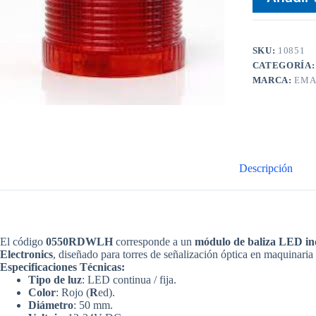
SKU:
10851
CATEGORÍA
MARCA:
EM
Descripción
El código
0550RDWLH
corresponde a un
módulo de baliza LED ind
Electronics
, diseñado para torres de señalización óptica en maquinaria
Especificaciones Técnicas:
Tipo de luz
: LED continua / fija.
Color
: Rojo (
R
ed).
Diámetro
: 50 mm.