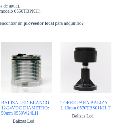
os de agua).
 el modelo 0550TBPKH).
 encontrar un
proveedor local
para adquirirlo?
BALIZA LED BLANCO
TORRE PARA BALIZA
12-24VDC DIAMETRO:
L:10mm 0570TBS01KH T
50mm 0550W24LH
Balizas Led
Balizas Led