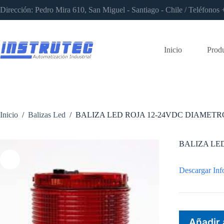
Saltar
Dirección: Pedro Mira 610, San Miguel - Santiago - Chile / Teléfon
al
contenido
Inicio
Prod
Inicio
/
Balizas Led
/
BALIZA LED ROJA 12-24VDC DIAMETR
BALIZA LE
Descargar Inf
Añadir 