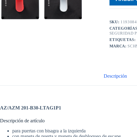
SKU:
1193084
CATEGORÍA
SEGURIDAD 
ETIQUETAS:
MARCA:
SCH
Descripción
AZ/AZM 201-B30-LTAG1P1
Descripción de artículo
para puertas con bisagra a la izquierda
con maneta de puerta y maneta de desbloqueo de escape