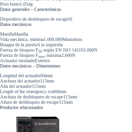
Peso bruto
1.054
g
Datos generales – Características
Dispositivo de desbloqueo de escape
Sí
Datos mecánicos
Manilla
Manilla
Vida mecánica, mínima
1.000.000
Maniobras
Bisagra de la puerta
A la izquierda
Fuerza de bloqueo F
según EN ISO 14119
2.000
N
Zh
Fuerza de bloqueo F
, máxima
2.600
N
max
Actuador montado
Exterior
Datos mecánicos – Dimensiones
Longitud del actuador
94
mm
Anchura del actuador
115
mm
Alta del actuador
115
mm
Length of the emergency exit
68
mm
Anchura de desbloqueo de escape
115
mm
Altura de desbloqueo de escape
115
mm
Productos relacionados