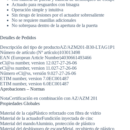
Actuado para resguardos con bisagra
Operación simple y intuitiva
Sin riesgo de lesiones por el actuador sobresaliente
No se requiere manillas adicionales
No sobrepasa dentro de la apertura de la puerta
Detalles de Pedidos
Descripción del tipo de producto
AZ/AZM201-B30-LTAG1P1
Número de artículo (Nº artículo)
103013498
EAN (European Article Number)
4030661493466
eCl@ss number, version 12.0
27-27-26-06
eCl@ss number, version 11.0
27-27-26-06
Número eCl@ss, versión 9.0
27-27-26-06
ETIM number, version 7.0
EC001487
ETIM number, version 6.0
EC001487
Aprobaciones – Normas
Nota
Certificación en combinación con AZ/AZM 201
Propiedades Globales
Material de la caja
Plástico reforzado con fibra de vidrio
Material de la actuador
Fundición inyectada de cinc
Material del mando
Aluminio, protección de plástico
Material del desbloqueo de escape
Metal, recubierto de plástico