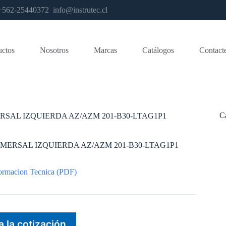
os +562-25440372
info@instrutec.cl
uctos
Nosotros
Marcas
Catálogos
Contact
C
SAL IZQUIERDA AZ/AZM 201-B30-LTAG1P1
MERSAL IZQUIERDA AZ/AZM 201-B30-LTAG1P1
ormacion Tecnica (PDF)
a la cotización