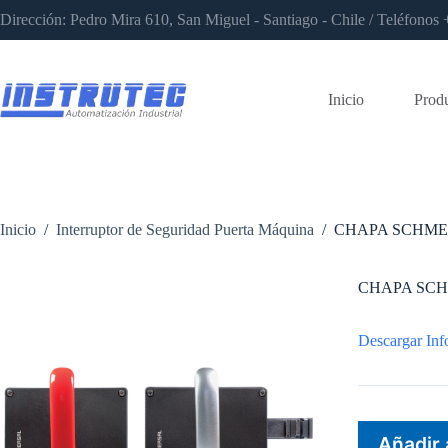
Saltar
Dirección: Pedro Mira 610, San Miguel - Santiago - Chile / Teléfon
al
contenido
Inicio
Prod
Inicio
/
Interruptor de Seguridad Puerta Máquina
/
CHAPA SCHMER
CHAPA SCH
Descargar Inf
Añadir 