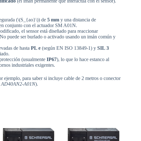
dificado
(el imán permanente que interactúa con el sensor).
segurada (\(S_{ao}\)) de
5 mm
y una distancia de
 en conjunto con el actuador SM A01N
.
odificado, el sensor está diseñado para reaccionar
 No puede ser burlado o activado usando un imán común y
levadas de hasta
PL e
(según EN ISO 13849-1) y
SIL 3
iado.
 protección (usualmente
IP67
), lo que lo hace estanco al
ornos industriales exigentes.
r ejemplo, para saber si incluye cable de 2 metros o conector
 AD40AN2-A01N
).