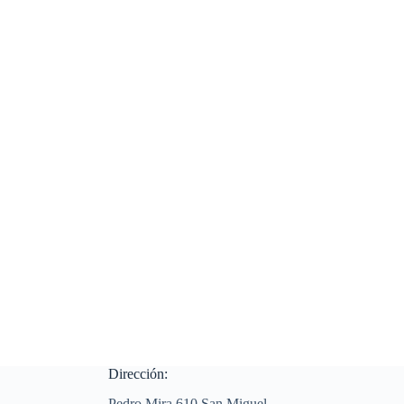
Dirección:
Pedro Mira 610 San Miguel -