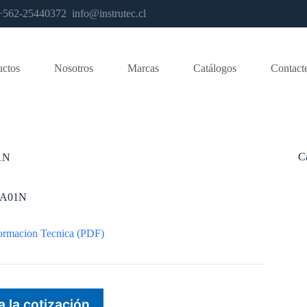
os +562-25440372
info@instrutec.cl
uctos
Nosotros
Marcas
Catálogos
Contact
C
1N
 A01N
ormacion Tecnica (PDF)
a la cotización