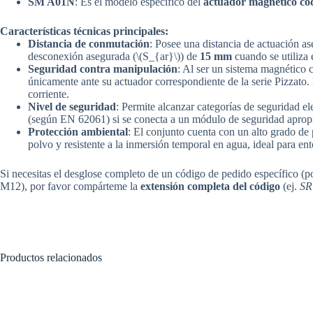
SM A01N
: Es el modelo específico del
actuador magnético co
Características técnicas principales:
Distancia de conmutación
: Posee una distancia de actuación a
desconexión asegurada (\(S_{ar}\)) de
15 mm
cuando se utiliza
Seguridad contra manipulación
: Al ser un sistema magnético c
únicamente ante su actuador correspondiente de la serie Pizzato
.
corriente.
Nivel de seguridad
: Permite alcanzar categorías de seguridad e
(según EN 62061) si se conecta a un módulo de seguridad aprop
Protección ambiental
: El conjunto cuenta con un alto grado de
polvo y resistente a la inmersión temporal en agua, ideal para ent
Si necesitas el desglose completo de un código de pedido específico (po
M12), por favor compárteme la
extensión completa del código
(ej.
SR
Productos relacionados