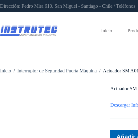
Saltar
Dirección: Pedro Mira 610, San Miguel - Santiago - Chile / Teléfon
al
contenido
Inicio
Prod
Inicio
/
Interruptor de Seguridad Puerta Máquina
/
Actuador SM A0
Actuador SM
Descargar Inf
Añadir 