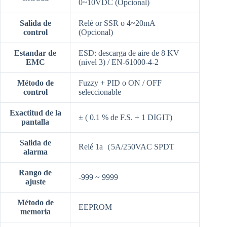
0~10VDC (Opcional)
Salida de
Relé or SSR o 4~20mA
control
(Opcional)
Estandar de
ESD: descarga de aire de 8 KV
EMC
(nivel 3) / EN-61000-4-2
Método de
Fuzzy + PID o ON / OFF
control
seleccionable
Exactitud de la
± ( 0.1 % de F.S. + 1 DIGIT)
pantalla
Salida de
Relé 1a（5A/250VAC SPDT
alarma
Rango de
-999 ~ 9999
ajuste
Método de
EEPROM
memoria