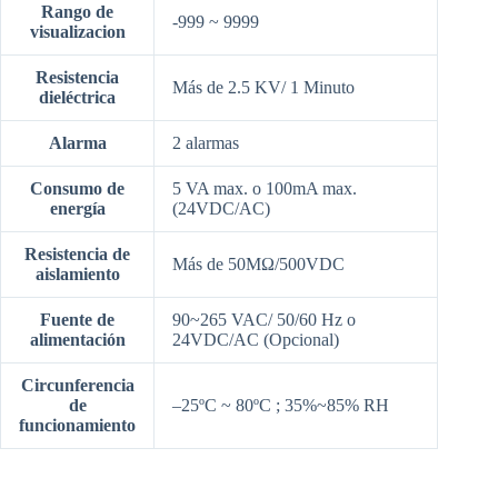
Rango de
-999 ~ 9999
visualizacion
Resistencia
Más de 2.5 KV/ 1 Minuto
dieléctrica
Alarma
2 alarmas
Consumo de
5 VA max. o 100mA max.
energía
(24VDC/AC)
Resistencia de
Más de 50MΩ/500VDC
aislamiento
Fuente de
90~265 VAC/ 50/60 Hz o
alimentación
24VDC/AC (Opcional)
Circunferencia
de
–25ºC ~ 80ºC ; 35%~85% RH
funcionamiento