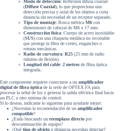
Modo de detección
: Reflexión difusa coaxial
(
Diffuse Coaxial
), lo que proporciona una
detección precisa y axial de los objetos a corta
distancia sin necesidad de un receptor separado.
Tipo de montaje
: Rosca métrica
M6
con
dimensiones de cabezal de M6 x 17 mm.
Construcción física
: Cuerpo de acero inoxidable
(
SUS
) con una chaqueta metálica no recortable
que protege la fibra de cortes, enganches o
roturas mecánicas.
Radio de curvatura
:
R25
(25 mm de radio
mínimo de flexión).
Longitud del cable
:
2 metros
de fibra óptica
integrada.
Este componente requiere conectarse a un
amplificador
digital de fibra óptica
de la serie de OPTEX FA para
procesar la señal de luz y generar la salida eléctrica final hacia
un PLC u otro sistema de control.
Si lo deseas, indícame lo siguiente para ayudarte mejor:
¿Necesitas la recomendación de un
amplificador
compatible
?
¿Estás buscando un
reemplazo directo
por
descontinuación de equipo?
¿Qué
tipo de objeto
o distancia necesitas detectar?