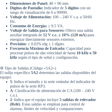
Dimensiones de Panel:
48 × 96 mm.
Dígitos de Pantalla:
Indicador de
5 dígitos
con un
rango de visualización de 0 a 99999.
Voltaje de Alimentación:
100 – 240 V c.a. a 50/60
Hz.
Consumo de Energía:
≤ 9.5 VA.
Voltaje de Salida para Sensores:
Ofrece una salida
auxiliar integrada de
12 V c.c. ± 10% (120 mA)
para
energizar directamente sensores externos.
Precisión:
± 0.02% rdg ± 1 dígito.
Frecuencia Máxima de Entrada:
Capacidad para
procesar pulsos de alta velocidad de hasta
10 kHz o 50
kHz
según el tipo de señal y configuración.
⚙️ Tipo de Salidas (Código «5A2»)
El sufijo específico
5A2
determina las salidas disponibles del
equipo:
5
: Indica el tamaño y la serie estándar del indicador de
pulsos de la serie RP3.
A
: Clasificación de alimentación de CA (100 – 240 V
c.a.).
2
: Indica que el equipo incluye
5 salidas de relevador
(Relé)
. Estas salidas se emplean para control de
alarmas, límites de velocidad y comparaciones