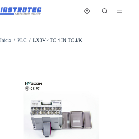
Saltar
al
contenido
Inicio
/
PLC
/
LX3V-4TC 4 IN TC J/K