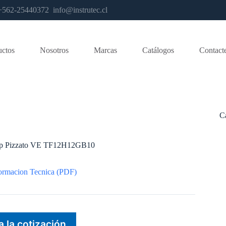
os +562-25440372
info@instrutec.cl
uctos
Nosotros
Marcas
Catálogos
Contact
C
top Pizzato VE TF12H12GB10
ormacion Tecnica (PDF)
a la cotización