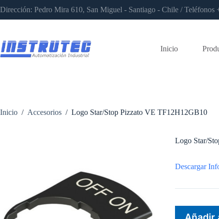
Saltar
Dirección: Pedro Mira 610, San Miguel - Santiago - Chile / Teléfon
al
contenido
Inicio
Prod
Inicio
/
Accesorios
/
Logo Star/Stop Pizzato VE TF12H12GB10
Logo Star/S
Descargar Inf
Añadir 