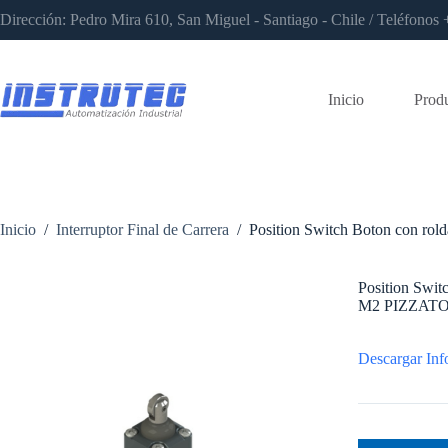
Saltar
Dirección: Pedro Mira 610, San Miguel - Santiago - Chile / Teléfon
al
contenido
Inicio
Prod
Inicio
/
Interruptor Final de Carrera
/
Position Switch Boton con r
Position Swi
M2 PIZZAT
Descargar Inf