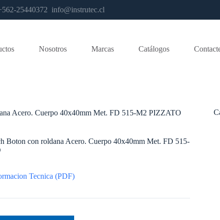
os +562-25440372
info@instrutec.cl
uctos
Nosotros
Marcas
Catálogos
Contact
C
oldana Acero. Cuerpo 40x40mm Met. FD 515-M2 PIZZATO
tch Boton con roldana Acero. Cuerpo 40x40mm Met. FD 515-
O
ormacion Tecnica (PDF)