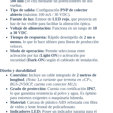
500 mm
(50 cm) mediante un potenciómetro de dos
vueltas.
Tipo de salida:
Configuración
PNP de colector
abierto
(máximo 100 mA / 30 VDC).
Fuente de luz:
Emisor de
LED rojo
, que proyecta un
haz de luz visible para facilitar la alineación óptica.
Voltaje de alimentación:
Funciona en un rango de
10
a 30 VDC
.
Tiempo de respuesta:
Rápido desempeño de
2 ms o
menos
, lo que lo hace idóneo para líneas de producción
veloces.
Modo de operación:
Permite seleccionar entre
activación por luz (
Light-ON
) o activación por
oscuridad (
Dark-ON
) según el cableado de instalación.
Diseño y durabilidad
Conexión:
Incluye un cable integrado de
2 metros de
longitud
.
(Nota: La variante que termina en «CP»,
BGS-2V50CP, cuenta con conector M12).
Grado de protección:
Cuenta con certificación
IP67
,
lo que garantiza resistencia al polvo y agua. Es óptimo
para entornos exigentes o maquinaria húmeda.
Material:
Carcasa de plástico ABS reforzada con fibra
de vidrio y lente frontal de policarbonato.
Indicadores LED:
Posee un indicador naranja para el