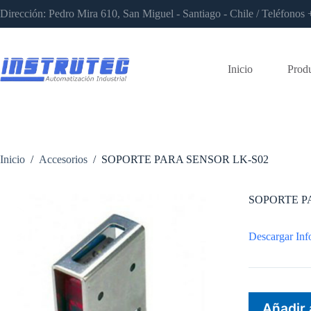
Saltar
Dirección: Pedro Mira 610, San Miguel - Santiago - Chile / Teléfon
al
contenido
Inicio
Prod
Inicio
/
Accesorios
/
SOPORTE PARA SENSOR LK-S02
SOPORTE P
Descargar Inf
Añadir 