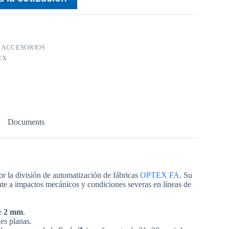
:
ACCESORIOS
EX
Documents
r la división de automatización de fábricas
OPTEX FA
. Su
rente a impactos mecánicos y condiciones severas en líneas de
de
2 mm
.
ies planas.