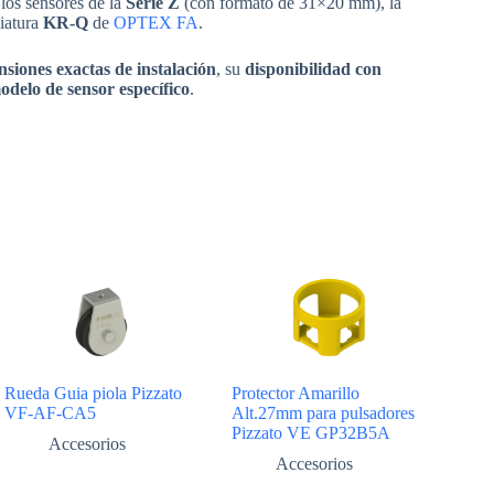
 los sensores de la
Serie Z
(con formato de 31×20 mm), la
iatura
KR-Q
de
OPTEX FA
.
siones exactas de instalación
, su
disponibilidad con
odelo de sensor específico
.
Rueda Guia piola Pizzato
Protector Amarillo
VF-AF-CA5
Alt.27mm para pulsadores
Pizzato VE GP32B5A
Accesorios
Accesorios