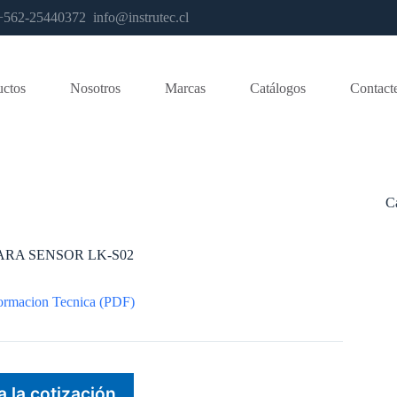
os +562-25440372
info@instrutec.cl
uctos
Nosotros
Marcas
Catálogos
Contact
C
ARA SENSOR LK-S02
ormacion Tecnica (PDF)
a la cotización