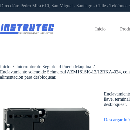
Saltar
Dirección: Pedro Mira 610, San Miguel - Santiago - Chile / Teléfon
al
contenido
Inicio
Prod
Inicio
/
Interruptor de Seguridad Puerta Máquina
/
Enclavamiento solenoide Schmersal AZM161SK-12/12RKA-024, con llav
alimentación para desbloquear.
Enclavamient
llave, termina
desbloquear.
Descargar Inf