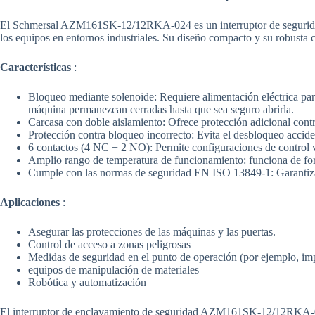
El Schmersal AZM161SK-12/12RKA-024 es un interruptor de seguridad
los equipos en entornos industriales. Su diseño compacto y su robusta 
Características
:
Bloqueo mediante solenoide: Requiere alimentación eléctrica para
máquina permanezcan cerradas hasta que sea seguro abrirla.
Carcasa con doble aislamiento: Ofrece protección adicional contra
Protección contra bloqueo incorrecto: Evita el desbloqueo accide
6 contactos (4 NC + 2 NO): Permite configuraciones de control ve
Amplio rango de temperatura de funcionamiento: funciona de for
Cumple con las normas de seguridad EN ISO 13849-1: Garantiza
Aplicaciones
:
Asegurar las protecciones de las máquinas y las puertas.
Control de acceso a zonas peligrosas
Medidas de seguridad en el punto de operación (por ejemplo, imp
equipos de manipulación de materiales
Robótica y automatización
El interruptor de enclavamiento de seguridad AZM161SK-12/12RKA-024