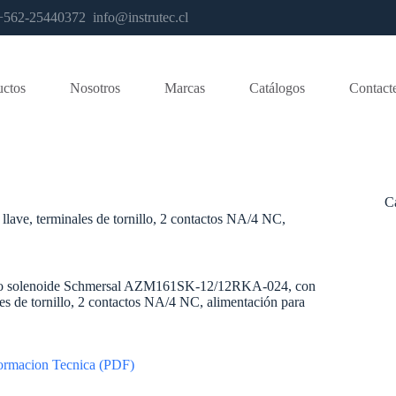
os +562-25440372
info@instrutec.cl
uctos
Nosotros
Marcas
Catálogos
Contact
C
e, terminales de tornillo, 2 contactos NA/4 NC,
o solenoide Schmersal AZM161SK-12/12RKA-024, con
les de tornillo, 2 contactos NA/4 NC, alimentación para
ormacion Tecnica (PDF)