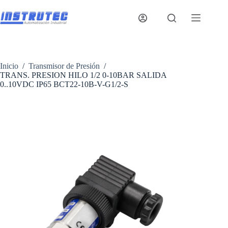
Saltar
al
contenido
Inicio
/
Transmisor de Presión
/
TRANS. PRESION HILO 1/2 0-10BAR SALIDA
0..10VDC IP65 BCT22-10B-V-G1/2-S