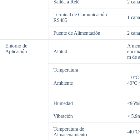
Salida a Relé
2 cana
Terminal de Comunicación
1 cana
RS485
Fuente de Alimentación
2 cana
Entorno de
A meno
Aplicación
Altitud
encima
m de a
Temperatura
-10°C 
Ambiente
40°C 
Humedad
<95%R
Vibración
< 5.9m
Temperatura de
-40°C
Almacenamiento