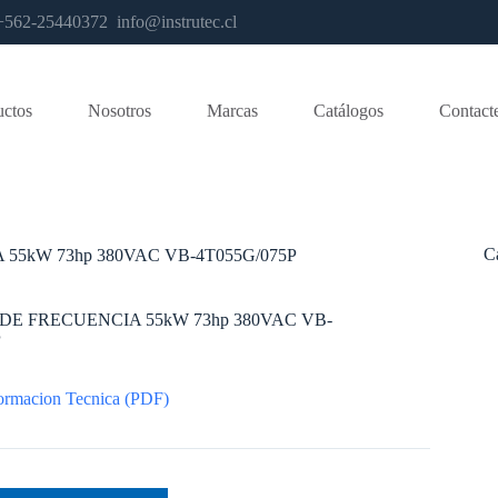
os +562-25440372
info@instrutec.cl
uctos
Nosotros
Marcas
Catálogos
Contact
C
55kW 73hp 380VAC VB-4T055G/075P
DE FRECUENCIA 55kW 73hp 380VAC VB-
P
ormacion Tecnica (PDF)