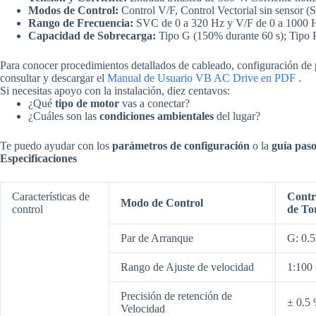
Modos de Control:
Control V/F, Control Vectorial sin sensor 
Rango de Frecuencia:
SVC de 0 a 320 Hz y V/F de 0 a 1000 
Capacidad de Sobrecarga:
Tipo G (150% durante 60 s); Tipo P
Para conocer procedimientos detallados de cableado, configuración de 
consultar y descargar el
Manual de Usuario VB AC Drive en PDF
.
Si necesitas apoyo con la instalación, diez centavos:
¿Qué
tipo de motor
vas a conectar?
¿Cuáles son las
condiciones ambientales
del lugar?
Te puedo ayudar con los
parámetros de configuración
o la
guía paso
Especificaciones
Características de
Contr
Modo de Control
control
de To
Par de Arranque
G: 0.
Rango de Ajuste de velocidad
1:100
Precisión de retención de
± 0.5
Velocidad