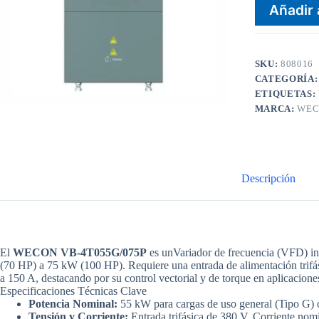
Añadir 
SKU:
808016
CATEGORÍA
ETIQUETAS:
MARCA:
WEC
Descripción
El
WECON VB-4T055G/075P
es un
Variador de frecuencia (VFD) in
(70 HP) a 75 kW (100 HP)
. Requiere una entrada de alimentación trif
a 150 A, destacando por su control vectorial y de torque en aplicacione
Especificaciones Técnicas Clave
Potencia Nominal:
55 kW para cargas de uso general (Tipo G) 
Tensión y Corriente:
Entrada trifásica de 380 V. Corriente nomi