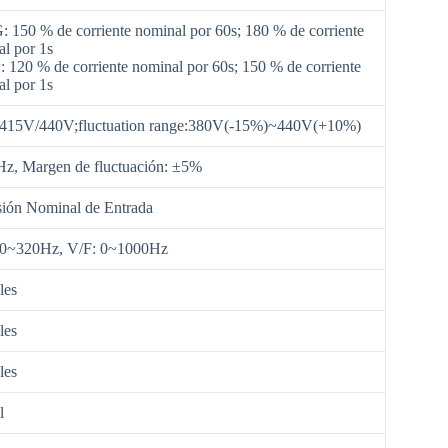
: 150 % de corriente nominal por 60s; 180 % de corriente
l por 1s
: 120 % de corriente nominal por 60s; 150 % de corriente
l por 1s
415V/440V;fluctuation range:380V(-15%)~440V(+10%)
Hz, Margen de fluctuación: ±5%
sión Nominal de Entrada
0~320Hz, V/F: 0~1000Hz
les
les
les
l