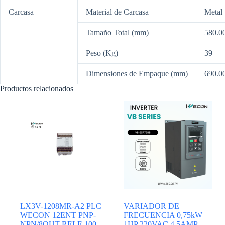
Carcasa
Material de Carcasa
Metal
Tamaño Total (mm)
580.0
Peso (Kg)
39
Dimensiones de Empaque (mm)
690.0
Productos relacionados
LX3V-1208MR-A2 PLC
VARIADOR DE
WECON 12ENT PNP-
FRECUENCIA 0,75kW
NPN/8OUT RELE 100-
1HP 220VAC 4,5AMP