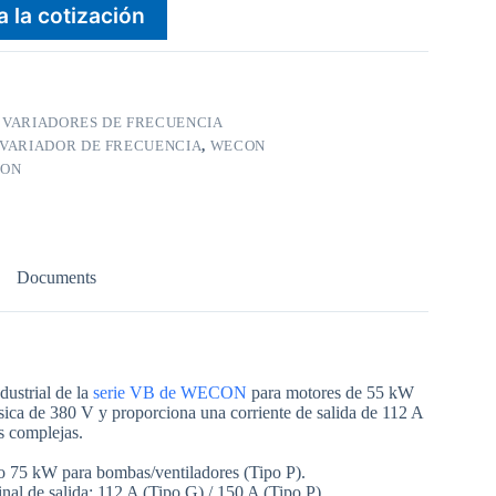
a la cotización
:
VARIADORES DE FRECUENCIA
VARIADOR DE FRECUENCIA
,
WECON
ON
Documents
dustrial de la
serie VB de WECON
para motores de 55 kW
ásica de 380 V y proporciona una corriente de salida de 112 A
s complejas.
o 75 kW para bombas/ventiladores (Tipo P).
nal de salida: 112 A (Tipo G) / 150 A (Tipo P).