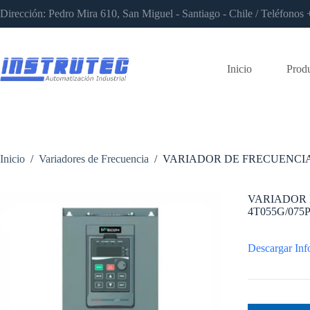
Saltar
Dirección: Pedro Mira 610, San Miguel - Santiago - Chile / Teléfon
al
contenido
Inicio
Prod
Inicio
/
Variadores de Frecuencia
/
VARIADOR DE FRECUENCIA 
VARIADOR 
4T055G/075
Descargar Inf