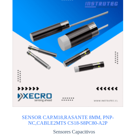
SENSOR CAP.M18,RASANTE 8MM, PNP-
NC,CABLE2MTS CS18-S8PC80-A2P
Sensores Capacitivos