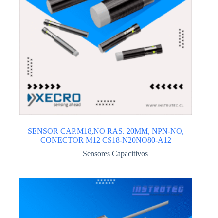
SENSOR CAP.M18,NO RAS. 20MM, NPN-NO,
CONECTOR M12 CS18-N20NO80-A12
Sensores Capacitivos