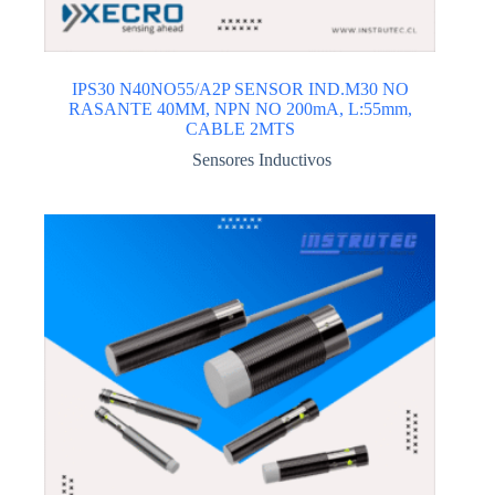
IPS30 N40NO55/A2P SENSOR IND.M30 NO
RASANTE 40MM, NPN NO 200mA, L:55mm,
CABLE 2MTS
Sensores Inductivos