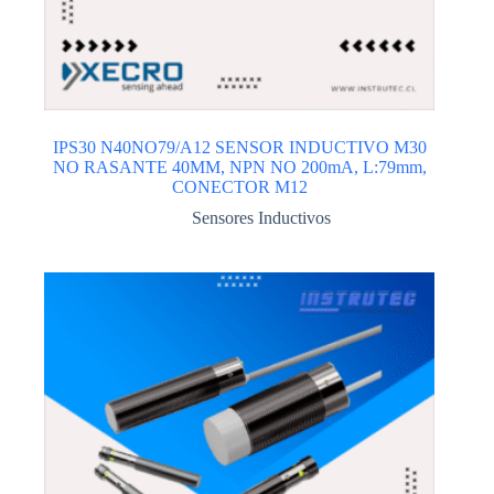
IPS30 N40NO79/A12 SENSOR INDUCTIVO M30
NO RASANTE 40MM, NPN NO 200mA, L:79mm,
CONECTOR M12
Sensores Inductivos