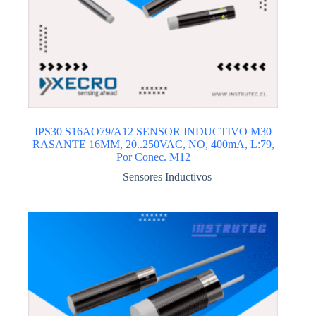
IPS30 S16AO79/A12 SENSOR INDUCTIVO M30
RASANTE 16MM, 20..250VAC, NO, 400mA, L:79,
Por Conec. M12
Sensores Inductivos