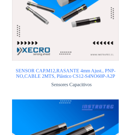
SENSOR CAP.M12,RASANTE 4mm Ajust., PNP-
NO,CABLE 2MTS, Plástico CS12-S4NO60P-A2P
Sensores Capacitivos