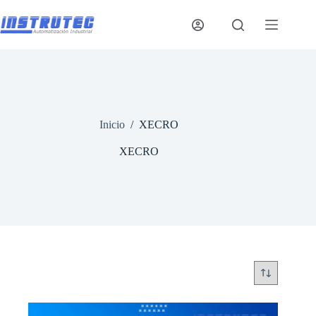
Saltar
al
contenido
Inicio
/
XECRO
XECRO