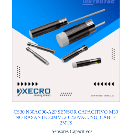
CS30 N30AO90-A2P SENSOR CAPACITIVO M30
NO RASANTE 30MM, 20-250VAC, NO, CABLE
2MTS
Sensores Capacitivos