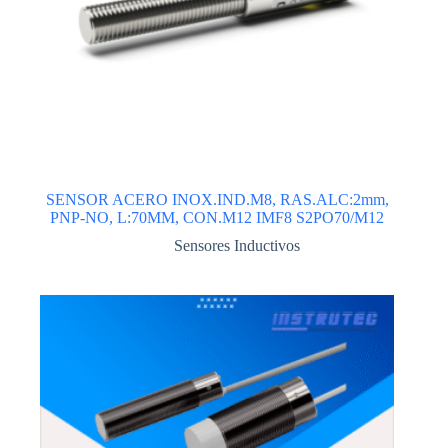
SENSOR ACERO INOX.IND.M8, RAS.ALC:2mm,
PNP-NO, L:70MM, CON.M12 IMF8 S2PO70/M12
Sensores Inductivos