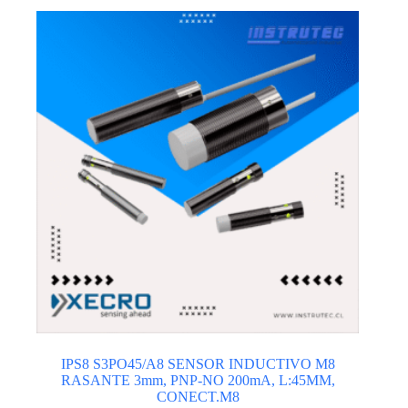
IPS8 S3PO45/A8 SENSOR INDUCTIVO M8
RASANTE 3mm, PNP-NO 200mA, L:45MM,
CONECT.M8