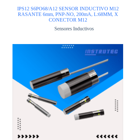
IPS12 S6PO68/A12 SENSOR INDUCTIVO M12
RASANTE 6mm, PNP-NO, 200mA, L:68MM, X
CONECTOR M12
Sensores Inductivos