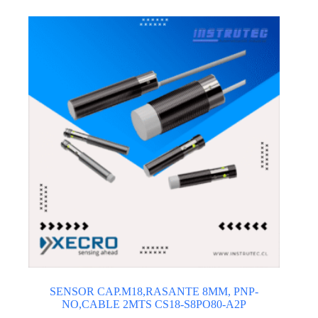
SENSOR CAP.M18,RASANTE 8MM, PNP-
NO,CABLE 2MTS CS18-S8PO80-A2P