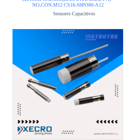
NO,CON.M12 CS18-S8PO80-A12
Sensores Capacitivos