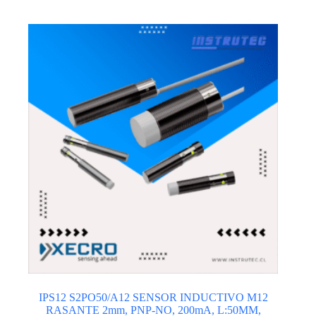
IPS12 S2PO50/A12 SENSOR INDUCTIVO M12
RASANTE 2mm, PNP-NO, 200mA, L:50MM,