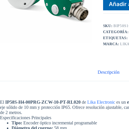
Añadir 
SKU:
BIP58S1
CATEGORÍA
ETIQUETAS:
MARCA:
LIK
Descripción
El
IP58S-H4-00PRG-ZCW-10-PT-RL020
de
Lika Electronic
es un
eje sólido de 10 mm y protección IP65. Ofrece resolución ajustable, can
de 2 metros.
Especificaciones Principales
Tipo:
Encoder óptico incremental programable
Diámetro del cuerpo:
58 mm