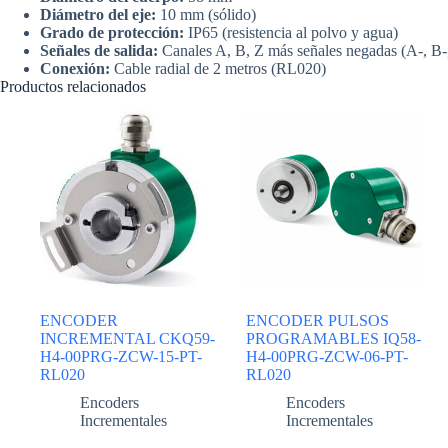
Diámetro del eje:
10 mm (sólido)
Grado de protección:
IP65 (resistencia al polvo y agua)
Señales de salida:
Canales A, B, Z más señales negadas (A-, B-
Conexión:
Cable radial de 2 metros (RL020)
Productos relacionados
ENCODER
ENCODER PULSOS
INCREMENTAL CKQ59-
PROGRAMABLES IQ58-
H4-00PRG-ZCW-15-PT-
H4-00PRG-ZCW-06-PT-
RL020
RL020
Encoders
Encoders
Incrementales
Incrementales