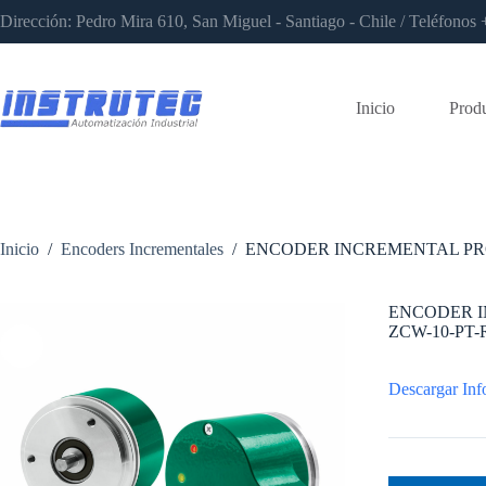
Saltar
Dirección: Pedro Mira 610, San Miguel - Santiago - Chile / Teléfon
al
contenido
Inicio
Prod
Inicio
/
Encoders Incrementales
/
ENCODER INCREMENTAL PRO
ENCODER I
ZCW-10-PT-
Descargar Inf