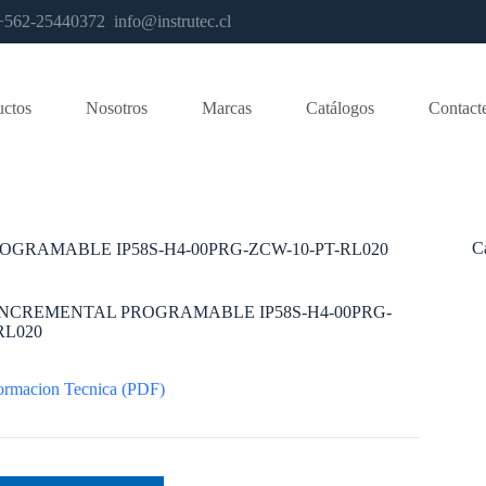
os +562-25440372
info@instrutec.cl
uctos
Nosotros
Marcas
Catálogos
Contact
C
GRAMABLE IP58S-H4-00PRG-ZCW-10-PT-RL020
NCREMENTAL PROGRAMABLE IP58S-H4-00PRG-
RL020
ormacion Tecnica (PDF)