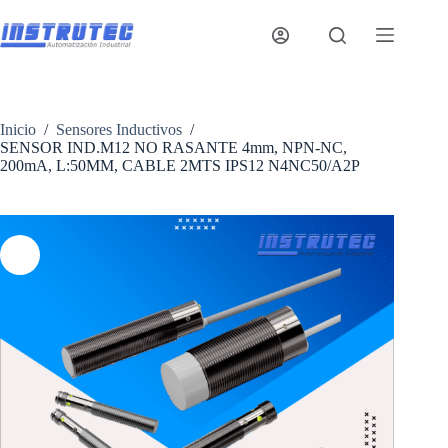
Saltar
al
contenido
Inicio
/
Sensores Inductivos
/
SENSOR IND.M12 NO RASANTE 4mm, NPN-NC,
200mA, L:50MM, CABLE 2MTS IPS12 N4NC50/A2P