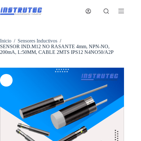
Saltar
al
contenido
Inicio
/
Sensores Inductivos
/
SENSOR IND.M12 NO RASANTE 4mm, NPN-NO,
200mA, L:50MM, CABLE 2MTS IPS12 N4NO50/A2P