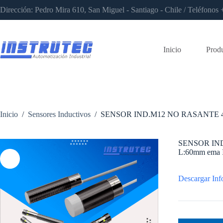
Saltar
Dirección: Pedro Mira 610, San Miguel - Santiago - Chile / Teléfon
al
contenido
Inicio
Prod
Inicio
/
Sensores Inductivos
/
SENSOR IND.M12 NO RASANTE 4
SENSOR IN
L:60mm ema 
Descargar Inf