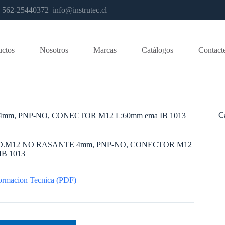
os +562-25440372
info@instrutec.cl
uctos
Nosotros
Marcas
Catálogos
Contact
C
mm, PNP-NO, CONECTOR M12 L:60mm ema IB 1013
D.M12 NO RASANTE 4mm, PNP-NO, CONECTOR M12
IB 1013
ormacion Tecnica (PDF)