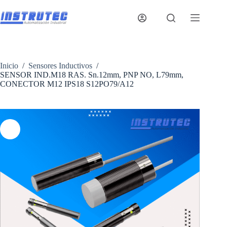
Saltar
al
contenido
Inicio
/
Sensores Inductivos
/
SENSOR IND.M18 RAS. Sn.12mm, PNP NO, L79mm,
CONECTOR M12 IPS18 S12PO79/A12