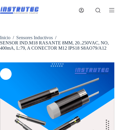
Saltar
al
contenido
Inicio
/
Sensores Inductivos
/
SENSOR IND.M18 RASANTE 8MM, 20..250VAC, NO,
400mA, L:79, A CONECTOR M12 IPS18 S8AO79/A12