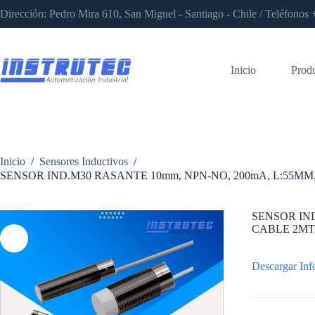
Saltar
Dirección: Pedro Mira 610, San Miguel - Santiago - Chile / Teléfon
al
contenido
Inicio
Prod
Inicio
/
Sensores Inductivos
/
SENSOR IND.M30 RASANTE 10mm, NPN-NO, 200mA, L:55MM,
SENSOR IND
CABLE 2MTS
Descargar Inf