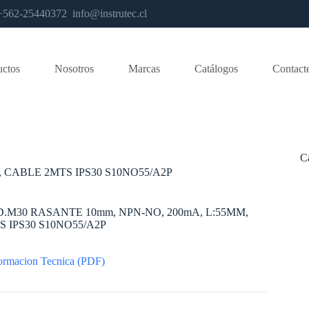
os +562-25440372
info@instrutec.cl
uctos
Nosotros
Marcas
Catálogos
Contact
C
 CABLE 2MTS IPS30 S10NO55/A2P
.M30 RASANTE 10mm, NPN-NO, 200mA, L:55MM,
 IPS30 S10NO55/A2P
ormacion Tecnica (PDF)