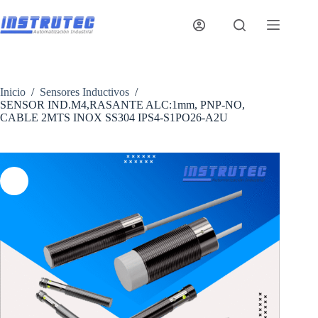
Saltar
al
contenido
Inicio
/
Sensores Inductivos
/
SENSOR IND.M4,RASANTE ALC:1mm, PNP-NO,
CABLE 2MTS INOX SS304 IPS4-S1PO26-A2U