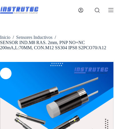
Saltar
al
contenido
Inicio
/
Sensores Inductivos
/
SENSOR IND.M8 RAS. 2mm, PNP NO+NC
200mA,L:70MM, CON.M12 SS304 IPS8 S2PCO70/A12