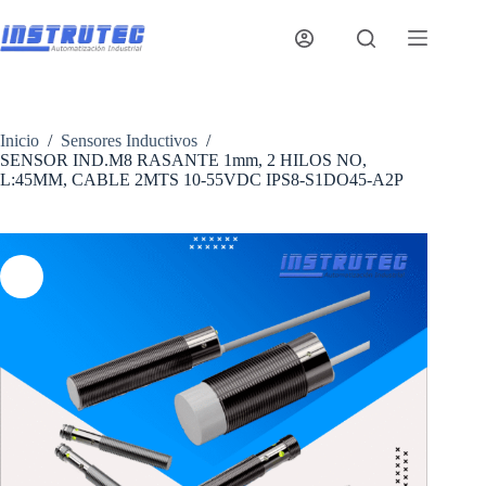
Saltar
al
contenido
Inicio
/
Sensores Inductivos
/
SENSOR IND.M8 RASANTE 1mm, 2 HILOS NO,
L:45MM, CABLE 2MTS 10-55VDC IPS8-S1DO45-A2P