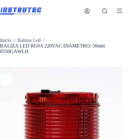
Saltar
al
contenido
Inicio
/
Balizas Led
/
BALIZA LED ROJA 220VAC DIAMETRO: 50mm
0550GAWLH