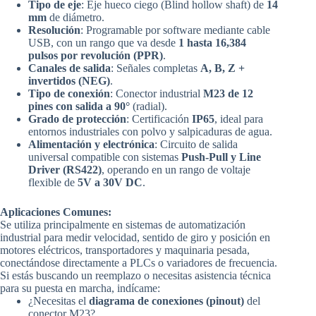
Tipo de eje
: Eje hueco ciego (Blind hollow shaft) de
14
mm
de diámetro.
Resolución
: Programable por software mediante cable
USB, con un rango que va desde
1 hasta 16,384
pulsos por revolución (PPR)
.
Canales de salida
: Señales completas
A, B, Z +
invertidos (NEG)
.
Tipo de conexión
: Conector industrial
M23 de 12
pines con salida a 90°
(radial).
Grado de protección
: Certificación
IP65
, ideal para
entornos industriales con polvo y salpicaduras de agua.
Alimentación y electrónica
: Circuito de salida
universal compatible con sistemas
Push-Pull y Line
Driver (RS422)
, operando en un rango de voltaje
flexible de
5V a 30V DC
.
Aplicaciones Comunes:
Se utiliza principalmente en sistemas de automatización
industrial para medir velocidad, sentido de giro y posición en
motores eléctricos, transportadores y maquinaria pesada,
conectándose directamente a PLCs o variadores de frecuencia.
Si estás buscando un reemplazo o necesitas asistencia técnica
para su puesta en marcha, indícame:
¿Necesitas el
diagrama de conexiones (pinout)
del
conector M23?