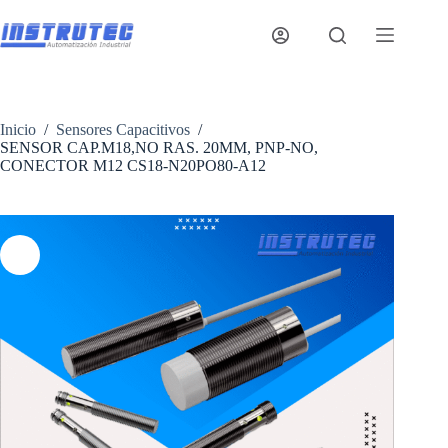
Saltar
al
contenido
Inicio
/
Sensores Capacitivos
/
SENSOR CAP.M18,NO RAS. 20MM, PNP-NO,
CONECTOR M12 CS18-N20PO80-A12