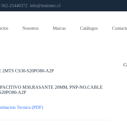
os +562-25440372
info@instrutec.cl
uctos
Nosotros
Marcas
Catálogos
Contact
C
2MTS CS30-S20PO80-A2P
PACITIVO M30,RASANTE 20MM, PNP-NO,CABLE
S20PO80-A2P
ormacion Tecnica (PDF)