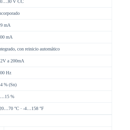
10…30 V CC
ncorporado
<9 mA
200 mA
ntegrado, con reinicio automático
<2V a 200mA
00 Hz
4 % (Sn)
8…15 %
20…70 °C · -4…158 °F