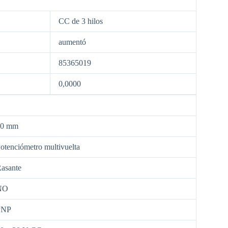
CC de 3 hilos
aumentó
85365019
0,0000
20 mm
otenciómetro multivuelta
asante
NO
PNP