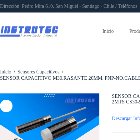
Saltar
Dirección: Pedro Mira 610, San Miguel - Santiago - Chile / Teléfon
al
contenido
Inicio
Prod
Inicio
/
Sensores Capacitivos
/
SENSOR CAPACITIVO M30,RASANTE 20MM, PNP-NO,CABLE 
SENSOR CA
2MTS CS30-
Descargar Inf