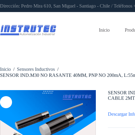
Saltar
Dirección: Pedro Mira 610, San Miguel - Santiago - Chile / Teléfon
al
contenido
Inicio
Prod
Inicio
/
Sensores Inductivos
/
SENSOR IND.M30 NO RASANTE 40MM, PNP NO 200mA, L:55m
SENSOR IND
CABLE 2MTS
Descargar Inf