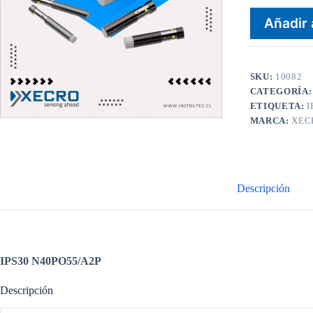
Añadir 
SKU:
10082
CATEGORÍA
ETIQUETA:
I
MARCA:
XEC
Descripción
IPS30 N40PO55/A2P
Descripción