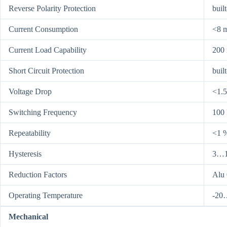
Reverse Polarity Protection
built
Current Consumption
<8 
Current Load Capability
200
Short Circuit Protection
built
Voltage Drop
<1.
Switching Frequency
100
Repeatability
<1 %
Hysteresis
3…1
Reduction Factors
Alu 
Operating Temperature
-20
Mechanical