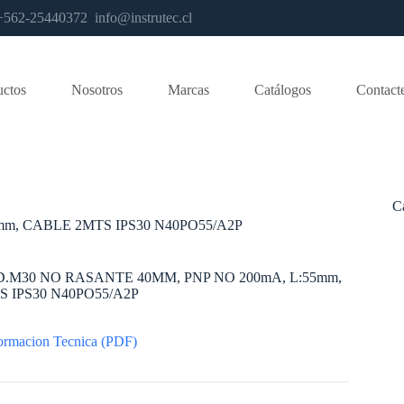
os +562-25440372
info@instrutec.cl
uctos
Nosotros
Marcas
Catálogos
Contact
C
m, CABLE 2MTS IPS30 N40PO55/A2P
.M30 NO RASANTE 40MM, PNP NO 200mA, L:55mm,
 IPS30 N40PO55/A2P
ormacion Tecnica (PDF)