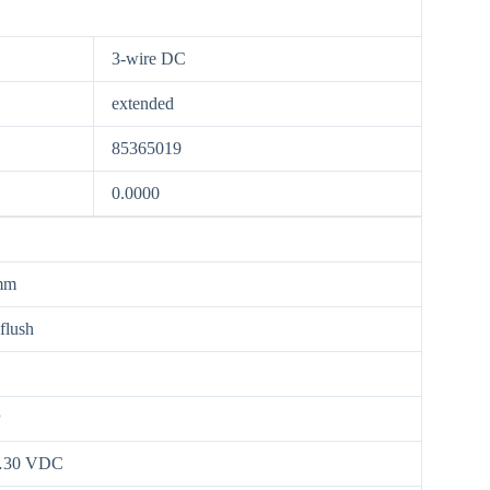
3-wire DC
extended
85365019
0.0000
mm
flush
P
30 VDC