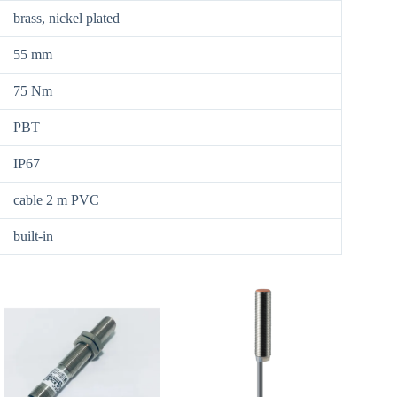
brass, nickel plated
55 mm
75 Nm
PBT
IP67
cable 2 m PVC
built-in