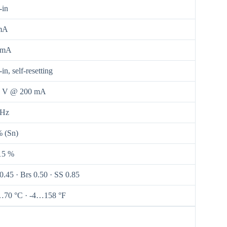
-in
mA
 mA
-in, self-resetting
5 V @ 200 mA
 Hz
 (Sn)
5 %
0.45 · Brs 0.50 · SS 0.85
…70 °C · -4…158 °F