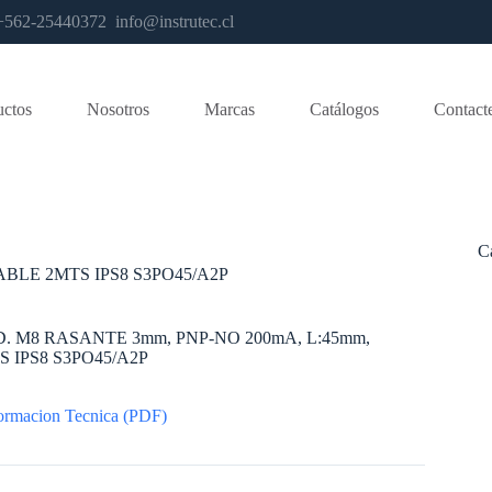
os +562-25440372
info@instrutec.cl
uctos
Nosotros
Marcas
Catálogos
Contact
C
ABLE 2MTS IPS8 S3PO45/A2P
. M8 RASANTE 3mm, PNP-NO 200mA, L:45mm,
 IPS8 S3PO45/A2P
ormacion Tecnica (PDF)