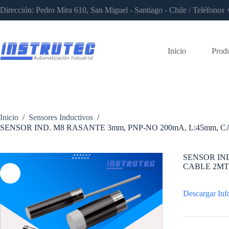
Saltar
Dirección: Pedro Mira 610, San Miguel - Santiago - Chile / Teléfon
al
contenido
Inicio
Prod
Inicio
/
Sensores Inductivos
/
SENSOR IND. M8 RASANTE 3mm, PNP-NO 200mA, L:45mm, C
SENSOR IND
CABLE 2MTS
Descargar Inf