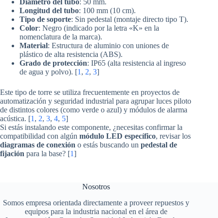
Diámetro del tubo
: 50 mm.
Longitud del tubo
: 100 mm (10 cm).
Tipo de soporte
: Sin pedestal (montaje directo tipo T).
Color
: Negro (indicado por la letra «K» en la
nomenclatura de la marca).
Material
: Estructura de aluminio con uniones de
plástico de alta resistencia (ABS).
Grado de protección
: IP65 (alta resistencia al ingreso
de agua y polvo).
[
1
,
2
,
3
]
Este tipo de torre se utiliza frecuentemente en proyectos de
automatización y seguridad industrial para agrupar luces piloto
de distintos colores (como verde o azul) y módulos de alarma
acústica. [
1
,
2
,
3
,
4
,
5
]
Si estás instalando este componente, ¿necesitas confirmar la
compatibilidad con algún
módulo LED específico
, revisar los
diagramas de conexión
o estás buscando un
pedestal de
fijación
para la base? [
1
]
Nosotros
Somos empresa orientada directamente a proveer repuestos y
equipos para la industria nacional en el área de