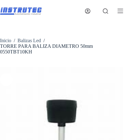
Saltar
al
contenido
Inicio
/
Balizas Led
/
TORRE PARA BALIZA DIAMETRO 50mm
0550TBT10KH