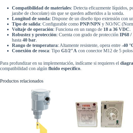
Compatibilidad de materiales
: Detecta eficazmente líquidos, 
jarabe de chocolate) sin que se queden adheridos a la sonda.
Longitud de sonda
: Dispone de un diseño tipo extensión con un
Tipo de salida
: Configurable como
PNP/NPN
y NO/NC (Normal
Voltaje de operación
: Funciona en un rango de
18 a 36 VDC
.
Robustez y protección
: Cuenta con grado de protección
IP68 /
hasta
40 bar
.
Rango de temperatura
: Altamente resistente, opera entre
-40 °
Conexión de rosca
: Tipo
G1/2″A
con conector M12 de 5 polos
Para profundizar en su implementación, indícame si requieres el
diagr
compatibilidad con algún
fluido específico
.
Productos relacionados