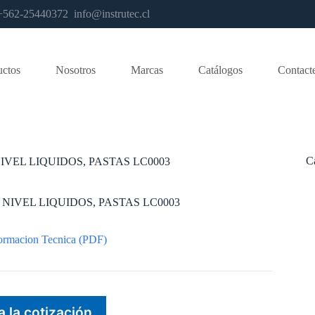
os +562-25440372
info@instrutec.cl
uctos
Nosotros
Marcas
Catálogos
Contact
C
IVEL LIQUIDOS, PASTAS LC0003
NIVEL LIQUIDOS, PASTAS LC0003
ormacion Tecnica (PDF)
a la cotización