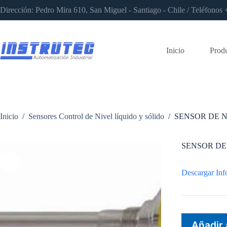
Saltar
Dirección: Pedro Mira 610, San Miguel - Santiago - Chile / Teléfon
al
contenido
Inicio
Prod
Inicio
/
Sensores Control de Nivel líquido y sólido
/
SENSOR DE N
SENSOR DE 
Descargar Inf
Añadir 