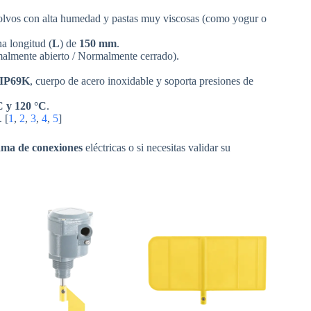
polvos con alta humedad y pastas muy viscosas (como yogur o
a longitud (
L
) de
150 mm
.
mente abierto / Normalmente cerrado).
 IP69K
, cuerpo de acero inoxidable y soporta presiones de
C y 120 °C
.
.
[
1
,
2
,
3
,
4
,
5
]
ama de conexiones
eléctricas o si necesitas validar su