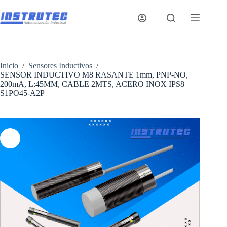
Saltar
al
contenido
Inicio
/
Sensores Inductivos
/
SENSOR INDUCTIVO M8 RASANTE 1mm, PNP-NO,
200mA, L:45MM, CABLE 2MTS, ACERO INOX IPS8
S1PO45-A2P