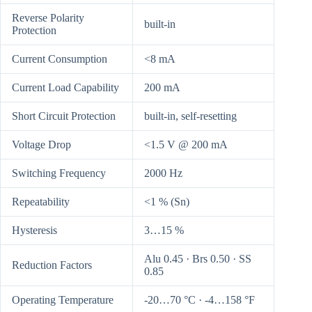
Reverse Polarity
built-in
Protection
Current Consumption
<8 mA
Current Load Capability
200 mA
Short Circuit Protection
built-in, self-resetting
Voltage Drop
<1.5 V @ 200 mA
Switching Frequency
2000 Hz
Repeatability
<1 % (Sn)
Hysteresis
3…15 %
Alu 0.45 · Brs 0.50 · SS
Reduction Factors
0.85
Operating Temperature
-20…70 °C · -4…158 °F